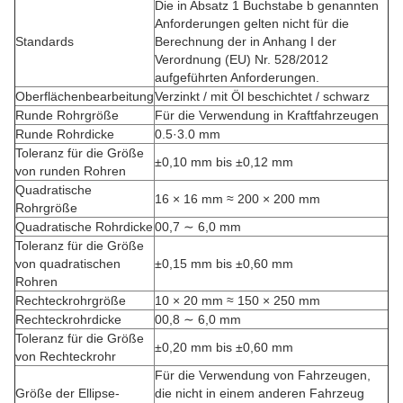
Die in Absatz 1 Buchstabe b genannten
Anforderungen gelten nicht für die
Standards
Berechnung der in Anhang I der
Verordnung (EU) Nr. 528/2012
aufgeführten Anforderungen.
Oberflächenbearbeitung
Verzinkt / mit Öl beschichtet / schwarz
Runde Rohrgröße
Für die Verwendung in Kraftfahrzeugen
Runde Rohrdicke
0.5·3.0 mm
Toleranz für die Größe
±0,10 mm bis ±0,12 mm
von runden Rohren
Quadratische
16 × 16 mm ≈ 200 × 200 mm
Rohrgröße
Quadratische Rohrdicke
00,7 ∼ 6,0 mm
Toleranz für die Größe
von quadratischen
±0,15 mm bis ±0,60 mm
Rohren
Rechteckrohrgröße
10 × 20 mm ≈ 150 × 250 mm
Rechteckrohrdicke
00,8 ∼ 6,0 mm
Toleranz für die Größe
±0,20 mm bis ±0,60 mm
von Rechteckrohr
Für die Verwendung von Fahrzeugen,
Größe der Ellipse-
die nicht in einem anderen Fahrzeug