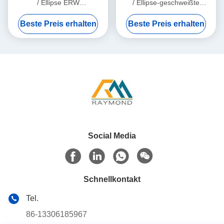
/ Ellipse ERW
/ Ellipse-geschweißte
Schweißrohren aus Stahl mit
Stahlrohre mit verzinkter,
Beste Preis erhalten
Beste Preis erhalten
verzinkter und schwarzer
geölter und schwarzer
Oberfläche
Oberfläche
Social Media
Schnellkontakt
Tel.
86-13306185967