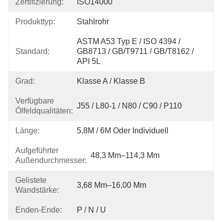
Zertifizierung:
ISO14000
Produkttyp:
Stahlrohr
ASTM A53 Typ E / ISO 4394 / 
Standard:
GB8713 / GB/T9711 / GB/T8162 / 
API 5L
Grad:
Klasse A / Klasse B
Verfügbare
J55 / L80-1 / N80 / C90 / P110
Ölfeldqualitäten:
Länge:
5,8M / 6M Oder Individuell
Aufgeführter
48,3 Mm–114,3 Mm
Außendurchmesser:
Gelistete
3,68 Mm–16,00 Mm
Wandstärke:
Enden-Ende:
P / N / U