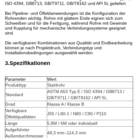
ISO 4394, GB8713, GB/T9711, GB/T8162 und API 5L geliefert.
Bei Pipeline- und Ölfeldanwendungen ist die Konfiguration der
Rohrenden wichtig. Rohre mit glattem Ende eignen sich zum
Schweißen und für die Fertigung, während Rohre mit Gewinde
und Kupplung für mechanische Verbindungssysteme geeignet
sind.
Die verfügbaren Kombinationen aus Qualität und Endbearbeitung
können je nach Projektdruck, Verbindungstyp und
Installationsbedingungen ausgewählt werden.
3.Spezifikationen
Parameter
Wert
Produkttyp
Stahlrohr
ASTM A53 Typ E / ISO 4394 / GB8713 /
Standard
GB/T9711 / GB/T8162 / API 5L
Grad
Klasse A / Klasse B
Verfügbare
J55 / L80-1 / N80 / C90 / P110
Ölfeldqualitäten
Länge
5,8M / 6M oder individuell
Aufgeführter
48,3 mm–114,3 mm
Außendurchmesser