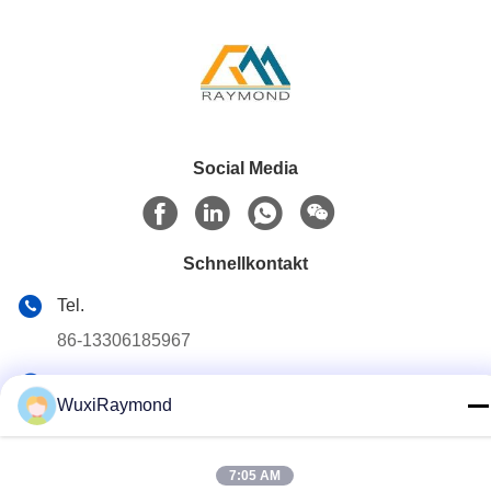
Social Media
Schnellkontakt
Tel.
86-13306185967
E-Mail-Adresse
WuxiRaymond
adam@wxhy.com.cn
Adresse
7:05 AM
Shitangwan lndustrielle Park, Stadt Wuxi, Jiangsu Prov.,