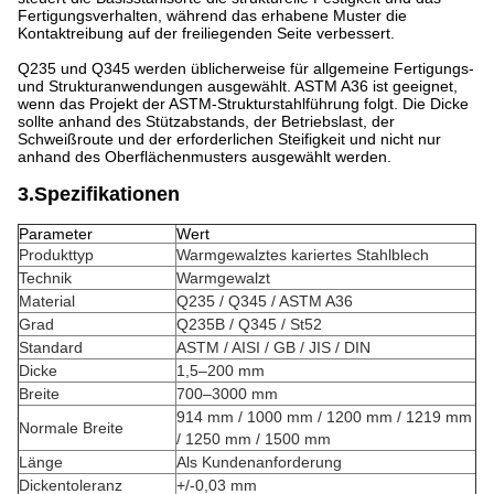
Fertigungsverhalten, während das erhabene Muster die
Kontaktreibung auf der freiliegenden Seite verbessert.
Q235 und Q345 werden üblicherweise für allgemeine Fertigungs-
und Strukturanwendungen ausgewählt. ASTM A36 ist geeignet,
wenn das Projekt der ASTM-Strukturstahlführung folgt. Die Dicke
sollte anhand des Stützabstands, der Betriebslast, der
Schweißroute und der erforderlichen Steifigkeit und nicht nur
anhand des Oberflächenmusters ausgewählt werden.
3.Spezifikationen
Parameter
Wert
Produkttyp
Warmgewalztes kariertes Stahlblech
Technik
Warmgewalzt
Material
Q235 / Q345 / ASTM A36
Grad
Q235B / Q345 / St52
Standard
ASTM / AISI / GB / JIS / DIN
Dicke
1,5–200 mm
Breite
700–3000 mm
914 mm / 1000 mm / 1200 mm / 1219 mm
Normale Breite
/ 1250 mm / 1500 mm
Länge
Als Kundenanforderung
Dickentoleranz
+/-0,03 mm