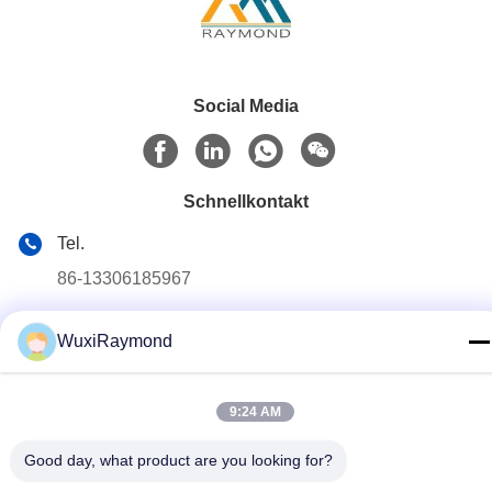
Social Media
Schnellkontakt
Tel.
86-13306185967
E-Mail-Adresse
WuxiRaymond
adam@wxhy.com.cn
Adresse
9:24 AM
Shitangwan lndustrielle Park, Stadt Wuxi, Jiangsu Prov.,
Volksrepublik China 214185
Good day, what product are you looking for?